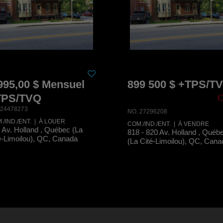
995,00 $ Mensuel
899 500 $ +TPS/T
TPS/TVQ
 24478273
NO. 27296208
./IND./ENT. | À LOUER
COM./IND./ENT. | À VENDRE
 Av. Holland , Québec (La
818 - 820 Av. Holland , Québ
é-Limoilou), QC, Canada
(La Cité-Limoilou), QC, Cana