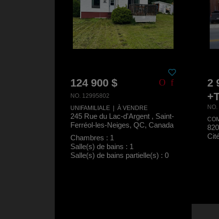
124 900 $
2 
+
NO. 12995802
NO.
UNIFAMILIALE | À VENDRE
245 Rue du Lac-d'Argent , Saint-
COM
Ferréol-les-Neiges, QC, Canada
820
Cit
Chambres : 1
Salle(s) de bains : 1
Salle(s) de bains partielle(s) : 0