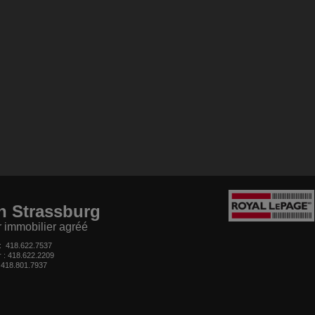
n Strassburg
r immobilier agréé
 :
418.622.7537
r : 418.622.2209
:
418.801.7937