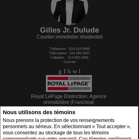
Gilles Jr. Dulude
Courtier immobilier résidentiel
Téléphone :
514.419.9888
Télécopieur : 514.360.3057
Cellulaire :
514.402.5466
Courriel
Royal LePage Distinction, Agence
immobilière (Franchisé
indépendant et autonome)
Nous utilisons des témoins
559 rue Pierre-Caisse
St-Jean-sur-Richelieu, QC J3A 1P1
Nous prenons la protection de vos renseignements
personnels au sérieux. En sélectionnant « Tout accepter »,
vous consentez au stockage de tous les témoins
www.royallepage.ca
|
Politique de confidentialité
|
Clause de non-responsabilité
|
correspondants sur votre appareil. Ces témoins améliorent