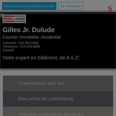
Inscrivez-vous pour plus d'accès
Se connecter
Gilles Jr. Dulude
Courtier immobilier résidentiel
Cellulaire :
514.402.5466
Téléphone :
514.419.9888
Courriel
Votre expert en bâtiment, de A à Z!
COMMUNIQUEZ AVEC MOI
ÉVALUATION DE LA RÉSIDENCE
TROUVER LA MAISON DE SES RÊVES