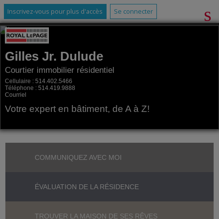
Inscrivez-vous pour plus d'accès
Se connecter
Gilles Jr. Dulude
Courtier immobilier résidentiel
Cellulaire :
514.402.5466
Téléphone :
514.419.9888
Courriel
Votre expert en bâtiment, de A à Z!
COMMUNIQUEZ AVEC MOI
ÉVALUATION DE LA RÉSIDENCE
TROUVER LA MAISON DE SES RÊVES