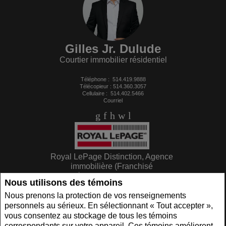
Gilles Jr. Dulude
Courtier immobilier résidentiel
Téléphone :
514.419.9888
Télécopieur : 514.360.3057
Cellulaire :
514.402.5466
Courriel
Royal LePage Distinction, Agence
immobilière (Franchisé
indépendant et autonome)
Nous utilisons des témoins
559 rue Pierre-Caisse
St-Jean-sur-Richelieu, QC J3A 1P1
Nous prenons la protection de vos renseignements
personnels au sérieux. En sélectionnant « Tout accepter »,
vous consentez au stockage de tous les témoins
www.royallepage.ca
|
Politique de confidentialité
|
Clause de non-responsabilité
|
correspondants sur votre appareil. Ces témoins améliorent