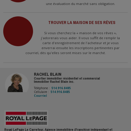
une évaluation du marché sans obligation.
1 385 000 $ | No. 19651453
4400 Prom. Paton
Laval (Chomedey), QC
TROUVER LA MAISON DE SES RÊVES
Chambres : 2
|
Salle(s) de bains : 2
Si vous cherchez la « maison de vos rêves »,
j'adorerais vous aider. Il vous suffit de remplir la
carte d'enregistrement de l'acheteur et je vous
enverrai ensuite les inscriptions pertinentes par
courriel, dès qu'elles seront mises sur le marché.
RACHEL BLAIN
Courtier immobilier résidentiel et commercial
Immobilier Rachel Blain inc.
Téléphone :
514.916.8485
Cellulaire :
514.916.8485
Courriel
Royal LePage Le Carrefour, Agence immobilière (Franchisé indépendant et