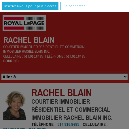
Inscrivez-vous pour plus d'accès
Se connecter
RACHEL BLAIN
COURTIER IMMOBILIER RÉSIDENTIEL ET COMMERCIAL
IMMOBILIER RACHEL BLAIN INC.
CELLULAIRE :
514.916.8485
TÉLÉPHONE :
514.916.8485
COURRIEL
RACHEL BLAIN
COURTIER IMMOBILIER
RÉSIDENTIEL ET COMMERCIAL
IMMOBILIER RACHEL BLAIN INC.
TÉLÉPHONE :
514.916.8485
CELLULAIRE :