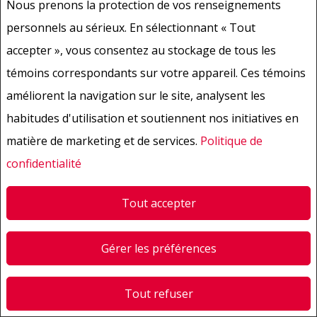
organisme de réglementation local sur la protection des
Nous prenons la protection de vos renseignements
données. Par exemple, au Canada, il s’agit du
personnels au sérieux. En sélectionnant « Tout
Commissariat à la protection de la vie privée
accepter », vous consentez au stockage de tous les
(
https://www.priv.gc.ca/fr/
). Pour obtenir une liste
témoins correspondants sur votre appareil. Ces témoins
complète des organismes de réglementation sur la
améliorent la navigation sur le site, analysent les
protection des données au sein de l’Union européenne,
habitudes d'utilisation et soutiennent nos initiatives en
veuillez consulter le site suivant :
matière de marketing et de services.
Politique de
https://commission.europa.eu/law/law-topic/data-
confidentialité
protection_fr
.
Tout accepter
Gérer les préférences
Tout refuser