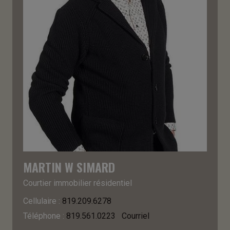
MARTIN W SIMARD
Courtier immobilier résidentiel
Cellulaire :
819.209.6278
Téléphone :
819.561.0223
Courriel