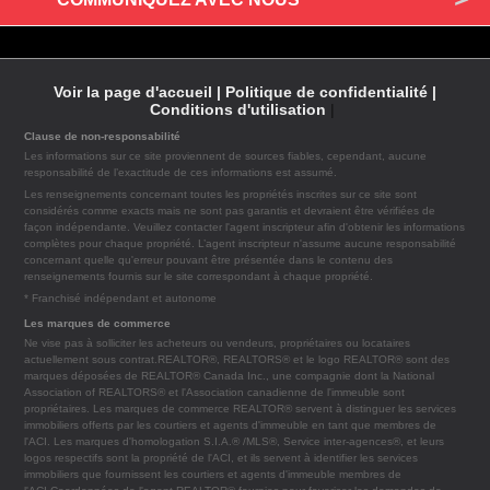
Voir la page d'accueil |
Politique de confidentialité |
Conditions d'utilisation
|
Clause de non-responsabilité
Les informations sur ce site proviennent de sources fiables, cependant, aucune
responsabilité de l’exactitude de ces informations est assumé.
Les renseignements concernant toutes les propriétés inscrites sur ce site sont
considérés comme exacts mais ne sont pas garantis et devraient être vérifiées de
façon indépendante. Veuillez contacter l'agent inscripteur afin d'obtenir les informations
complètes pour chaque propriété. L’agent inscripteur n'assume aucune responsabilité
concernant quelle qu'erreur pouvant être présentée dans le contenu des
renseignements fournis sur le site correspondant à chaque propriété.
* Franchisé indépendant et autonome
Les marques de commerce
Ne vise pas à solliciter les acheteurs ou vendeurs, propriétaires ou locataires
actuellement sous contrat.REALTOR®, REALTORS® et le logo REALTOR® sont des
marques déposées de REALTOR® Canada Inc., une compagnie dont la National
Association of REALTORS® et l'Association canadienne de l'immeuble sont
propriétaires. Les marques de commerce REALTOR® servent à distinguer les services
immobiliers offerts par les courtiers et agents d'immeuble en tant que membres de
l'ACI. Les marques d'homologation S.I.A.® /MLS®, Service inter-agences®, et leurs
logos respectifs sont la propriété de l'ACI, et ils servent à identifier les services
immobiliers que fournissent les courtiers et agents d'immeuble membres de