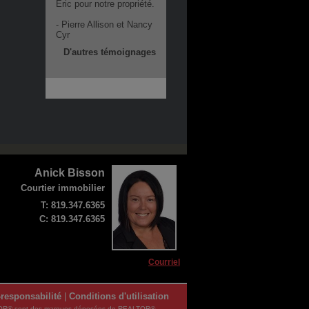
Éric pour notre propriété.
- Pierre Allison et Nancy
Cyr
D'autres témoignages
Anick Bisson
Courtier immobilier
T: 819.347.6365
C: 819.347.6365
Courriel
responsabilité
|
Conditions d'utilisation
REALTOR® sont des marques déposées de REALTOR®