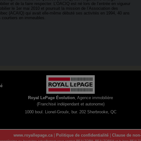
bilier et de la faire respecter. L’OACIQ est né lors de l’entrée en vigueur
obilier le 1er mai 2010 et poursuit la mission de l’Association des
ébec (ACAIQ) qui avait elle-même débuté ses activités en 1994, 40 ans
s courtiers en immeubles.
éé
Royal LePage Évolution
, Agence immobilière
(Franchisé indépendant et autonome)
1000 boul. Lionel-Groulx, bur. 202 Sherbrooke, QC
www.royallepage.ca
|
Politique de confidentialité
|
Clause de non-
urs, propriétaires ou locataires actuellement sous contrat.REALTOR®, REALTORS® et le logo 