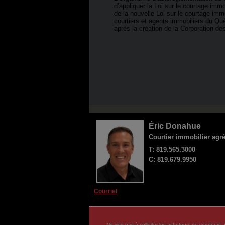
d’appliquer la Loi sur le courtage immo
de la nouvelle Loi sur le courtage imm
courtiers et agents immobiliers du Qu
après la création de la Corporation de
Éric Donahue
Courtier immobilier agr
T: 819.565.3000
C: 819.679.9950
Courriel
Ne vise pas à solliciter les acheteurs ou vende