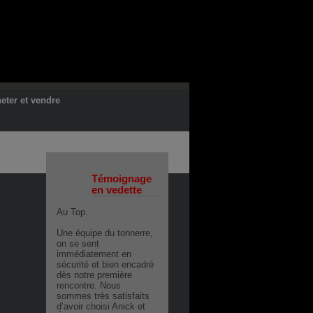
eter et vendre
Témoignage
en vedette
Au Top.
Une équipe du tonnerre,
on se sent
immédiatement en
sécurité et bien encadré
dès notre première
rencontre. Nous
sommes très satisfaits
d’avoir choisi Anick et