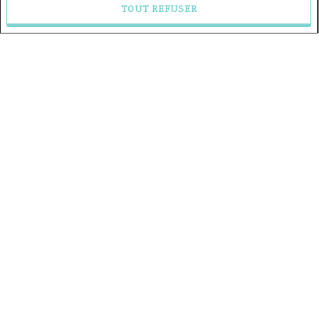
TOUT REFUSER
COURTIER
PARTICIPANT
Hanibal Alksan
Courtier immobilier résidentiel et commercial