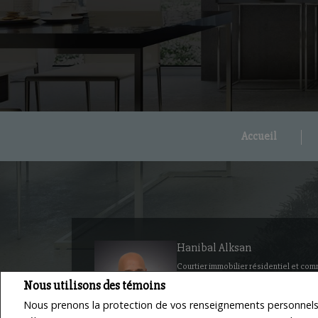
Accueil
Hanibal Alksan
Courtier immobilier résidentiel et com
Nous utilisons des témoins
Hanibal Alksan Inc.
Téléphone : 450.687.1840
Nous prenons la protection de vos renseignements personnels 
Courriel