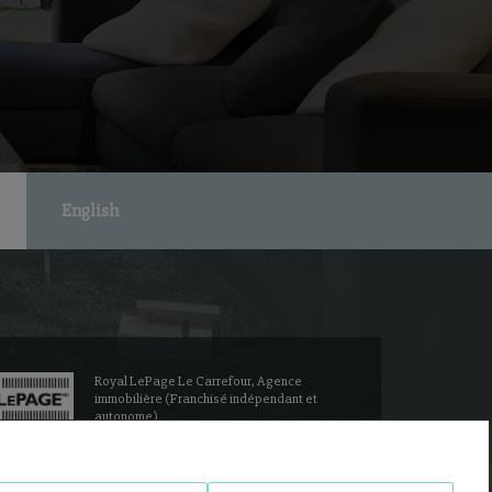
English
Royal LePage Le Carrefour, Agence
immobilière (Franchisé indépendant et
autonome)
302 - 3090 BLVD LE CARREFOUR
Laval, QC H7T2J7