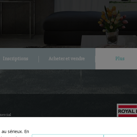
Inscriptions
Acheter et vendre
Plus
mercial
au sérieux. En