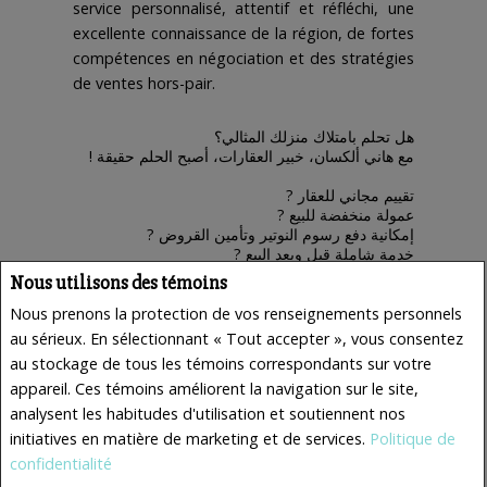
service personnalisé, attentif et réfléchi, une
excellente connaissance de la région, de fortes
compétences en négociation et des stratégies
de ventes hors-pair.
هل تحلم بامتلاك منزلك المثالي؟
! مع هاني ألكسان، خبير العقارات، أصبح الحلم حقيقة
? تقييم مجاني للعقار
? عمولة منخفضة للبيع
? إمكانية دفع رسوم النوتير وتأمين القروض
? خدمة شاملة قبل وبعد البيع
? خبرة هندسية لضمان أفضل اختيار
Nous utilisons des témoins
? اتصل الآن مع هاني ألكسان
Nous prenons la protection de vos renseignements personnels
لتحصل على الدعم الكامل في بيع، شراء أو استثمار
au sérieux. En sélectionnant « Tout accepter », vous consentez
عقارك بثقة وأمان!أحلامك
au stockage de tous les témoins correspondants sur votre
appareil. Ces témoins améliorent la navigation sur le site,
Cel : (514)240-5745
hanibal@royallepage.ca
analysent les habitudes d'utilisation et soutiennent nos
initiatives en matière de marketing et de services.
Politique de
COURTIER
PARTICIPA
confidentialité
NT