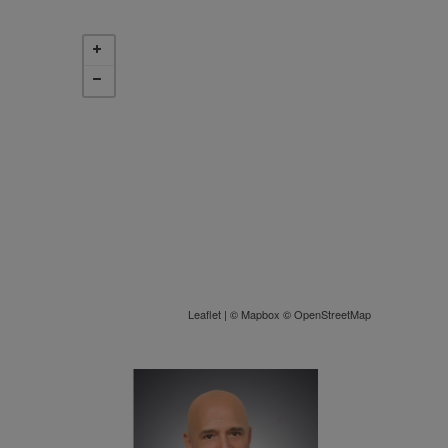
Leaflet
| ©
Mapbox
©
OpenStreetMap