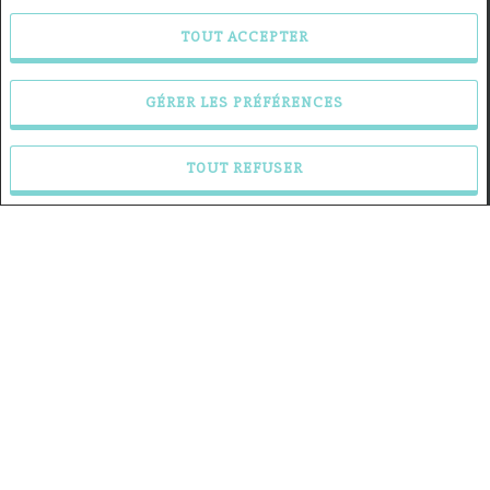
TOUT ACCEPTER
GÉRER LES PRÉFÉRENCES
Hanibal Alksan
Courtier immobilier résidentiel et commercial
TOUT REFUSER
Hanibal Alksan Inc.
Téléphone : 450.687.1840
Courriel
COURTIER
PARTICIPANT
Royal LePage Le Carrefour, Agence immobilière