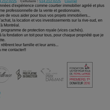
4.212.0225
Cellulaire :
514.212.0225
Courriel
nées d'expérience comme courtier immobilier agréé et plus
e professionnelle de la vente et gestionnaire,
re de vous aider pour tous vos projets immobiliers...
l'achat, la location et vos investissements sur la rive-sud, en
u'à Montréal.
le programme de protection royale (vices cachés).
à la fondation un toit pour tous, pour chaque propriété que je
ète.
réfèrent leur famille et leur amis...
à me contacter!!
R
A