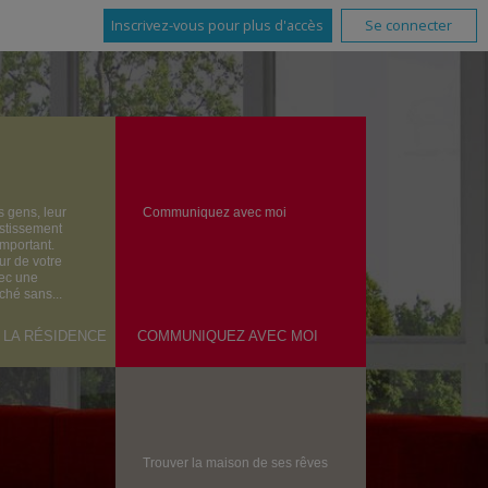
Inscrivez-vous pour plus d'accès
Se connecter
s gens, leur
Communiquez avec moi
estissement
important.
ur de votre
vec une
ché sans...
 LA RÉSIDENCE
COMMUNIQUEZ AVEC MOI
Trouver la maison de ses rêves