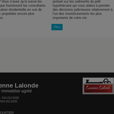
 Vous n’avez qu’à suivre les
portant sur les rudiments du prêt
que fournissent les consultants
hypothécaire qui vous aidera à prendre
sation résidentielle en vue de
des décisions judicieuses relativement à
s propriétés encore plus
l’un des investissements les plus
es.
importants de votre vie.
Plus
enne Lalonde
r immobilier agréé
 :
514.212.0225
:
514.212.0225
OURTIER