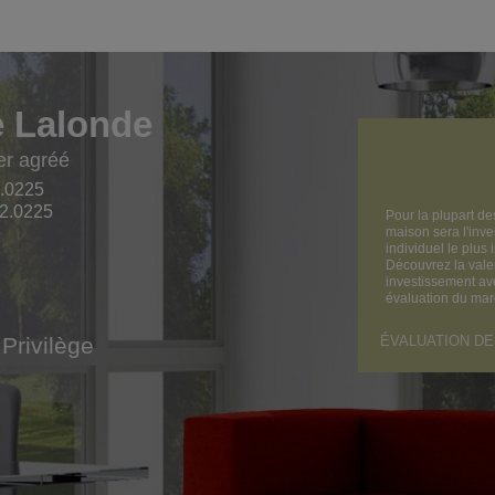
 Lalonde
er agréé
.0225
2.0225
Pour la plupart de
maison sera l'inv
individuel le plus 
Découvrez la vale
investissement a
évaluation du mar
ÉVALUATION DE
Privilège