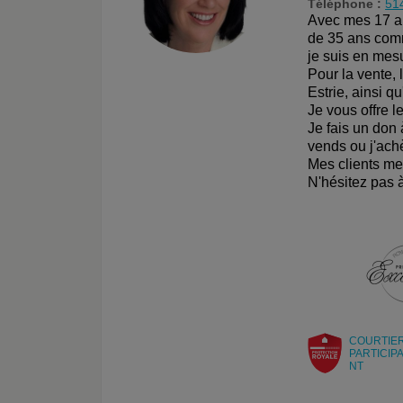
Téléphone :
51
Avec mes 17 an
de 35 ans comm
je suis en mesu
Pour la vente, 
Estrie, ainsi q
Je vous offre 
Je fais un don 
vends ou j'ach
Mes clients me 
N'hésitez pas 
COURTIE
PARTICIP
NT