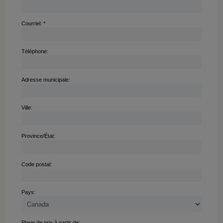
Courriel: *
Téléphone:
Adresse municipale:
Ville:
Province/État:
Code postal:
Pays:
Plage de prix à partir de: