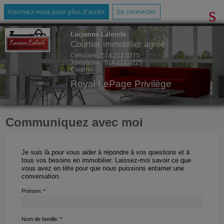
Inscrivez-vous pour plus d'accès
Se connecter
Lucienne Lalonde
Courtier immobilier agréé
Cellulaire :
514.212.0225
Téléphone :
514.212.0225
Courriel
Royal LePage Privilège
Communiquez avec moi
Je suis là pour vous aider à répondre à vos questions et à
tous vos besoins en immobilier. Laissez-moi savoir ce que
vous avez en tête pour que nous puissions entamer une
conversation.
Prénom: *
Nom de famille: *