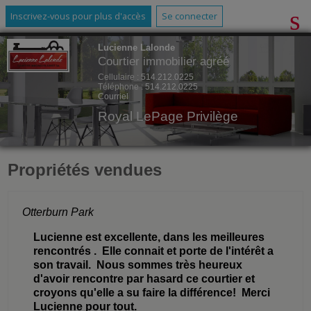
Inscrivez-vous pour plus d'accès
Se connecter
Lucienne Lalonde
Courtier immobilier agréé
Cellulaire :
514.212.0225
Téléphone :
514.212.0225
Courriel
Royal LePage Privilège
Propriétés vendues
Otterburn Park
Lucienne est excellente, dans les meilleures
rencontrés . Elle connait et porte de l'intérêt a
son travail. Nous sommes très heureux
d'avoir rencontre par hasard ce courtier et
croyons qu'elle a su faire la différence! Merci
Lucienne pour tout.