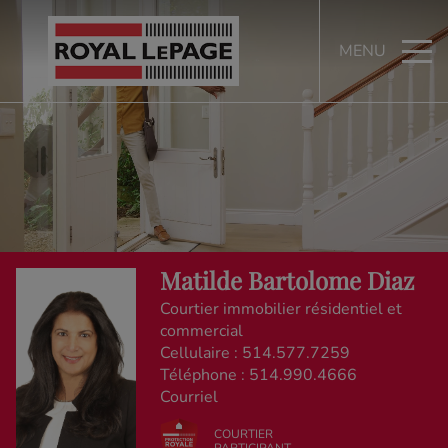
MENU
Matilde Bartolome Diaz
Courtier immobilier résidentiel et
commercial
Cellulaire :
514.577.7259
Téléphone :
514.990.4666
Courriel
COURTIER
PARTICIPANT