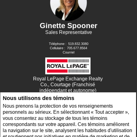
Ginette Spooner
Sales Representative
Téléphone :
519.832.3080
Cellulaire :
705.677.8564
Courriel
Royal LePage Exchange Realty
Co., Courtage (Franchisé
indépendant et autonome)
Nous utilisons des témoins
680 GODERICH STREET
PORT ELGIN, ON N0H2C0
Nous prenons la protection de vos renseignements
personnels au sérieux. En sélectionnant « Tout accepter »,
vous consentez au stockage de tous les témoins
www.royallepage.ca
|
Politique de confidentialité
|
Clause de non-responsabilité
|
Conditions d'utilisation
correspondants sur votre appareil. Ces témoins améliorent
Tous les renseignements affichés sont jugés fiables; leur exactitude n'est toutefois pas
la navigation sur le site, analysent les habitudes d'utilisation
garantie et doit être vérifiée de façon indépendante. Aucune garantie ni représentation
et soutiennent nos initiatives en matière de marketing et de
de quelque nature que ce soit est donnée quant à l'exactitude desdits