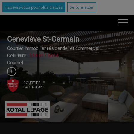
Inscrivez-vous pour plus d'accès
Se connecter
Geneviève St-Germain
Courtier immobilier résidentiel et commercial
Cellulaire :
514.817.6614
Courriel
COURTIER
PARTICIPANT