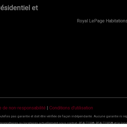
ésidentiel et
Royal LePage Habitations
e de non-responsabilité
|
Conditions d'utilisation
outefois pas garantie et doit être vérifiée de façon indépendante. Aucune garantie ni r
rs, propriétaires ou locataires actuellement sous contrat. REALTOR®, REALTORS® et l