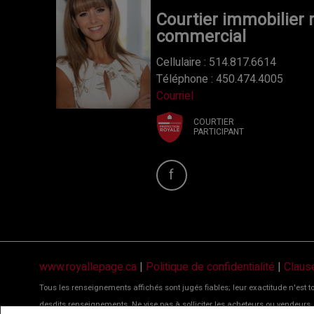
Courtier immobilier r
commercial
Cellulaire : 514.817.6614
Téléphone : 450.474.4005
Courriel
COURTIER
PARTICIPANT
www.royallepage.ca
|
Politique de confidentialité
|
Claus
Tous les renseignements affichés sont jugés fiables; leur exactitude n'est t
desdits renseignements. Ne vise pas à solliciter les acheteurs ou vendeu