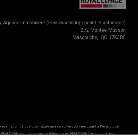
, Agence immobilière (Franchisé indépendant et autonome)
272 Montée Masson
Mascouche, QC J7K3B5
eprésentation de quelque nature que ce soit est donnée quant à l'exactitude
e logo REALTOR® sont des marques déposées de REALTOR® Canada Inc., une