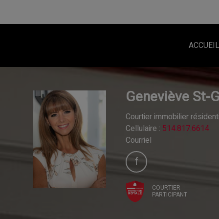
ACCUEI
Geneviève St-
Courtier immobilier résiden
Cellulaire :
514.817.6614
Courriel
COURTIER
PARTICIPANT